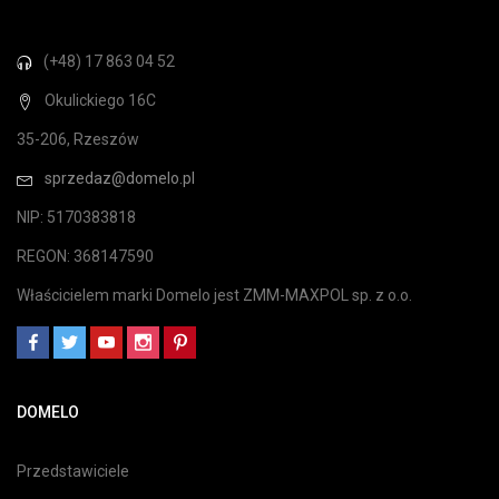
(+48) 17 863 04 52
Okulickiego 16C
35-206, Rzeszów
sprzedaz@domelo.pl
NIP: 5170383818
REGON: 368147590
Właścicielem marki Domelo jest ZMM-MAXPOL sp. z o.o.
DOMELO
Przedstawiciele