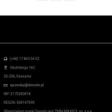
(+48) 17 863 04 52
Okulickiego 16C
35-206, Rzeszów
sprzedaz@domelo.pl
NIP: 5170383818
REGON: 368147590
Właścicielem marki Domelo jest ZMM-MAXPOL sp. z o.o.