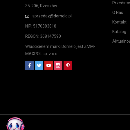
Przedstaw
35-206, Rzeszów
O Nas
sprzedaz@domelo.pl
Kontakt
NIP: 5170383818
Katalog
REGON: 368147590
Aktualnoś
Właścicielem marki Domelo jest ZMM-
MAXPOL sp. z o.o.