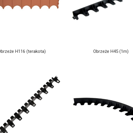
Obrzeże H116 (terakota)
Obrzeże H45 (1m)
eraczki PVC
Krata PVC 500 A15 brąz