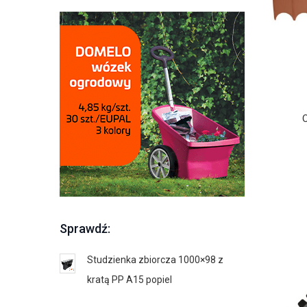
Sprawdź:
Studzienka zbiorcza 1000×98 z
Krata wyci
kratą PP A15 popiel