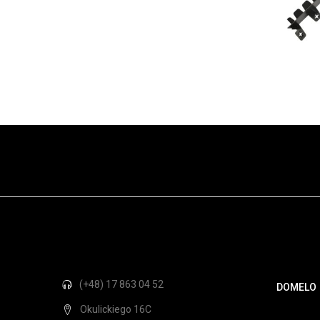
(+48) 17 863 04 52
DOMELO
Okulickiego 16C