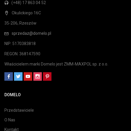
(+48) 17 863 04 52
Okulickiego 16C
35-206, Rzeszów
sprzedaz@domelo.pl
NIP: 5170383818
REGON: 368147590
Właścicielem marki Domelo jest ZMM-MAXPOL sp. z o.o.
DOMELO
Przedstawiciele
O Nas
Kontakt