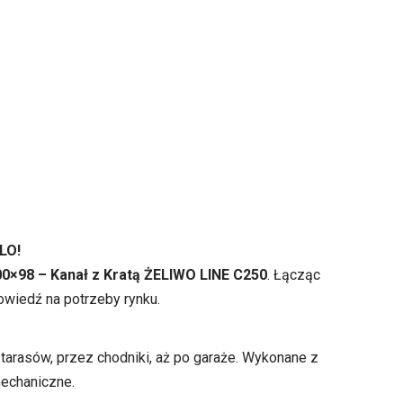
LO!
0×98 – Kanał z Kratą ŻELIWO LINE C250
. Łącząc
owiedź na potrzeby rynku.
arasów, przez chodniki, aż po garaże. Wykonane z
mechaniczne.