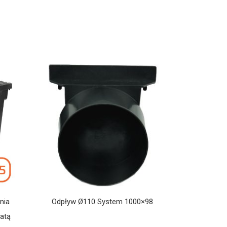
nia
Odpływ Ø110 System 1000×98
atą