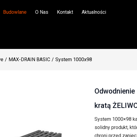
Budowlane
O Nas
Kontakt
Aktualności
we
MAX-DRAIN BASIC
System 1000x98
Odwodnienie 
kratą ŻELIW
System 1000×98 kan
solidny produkt, k
chroni przed zanie