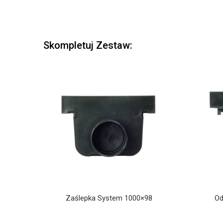
Skompletuj Zestaw:
Zaślepka System 1000×98
Od