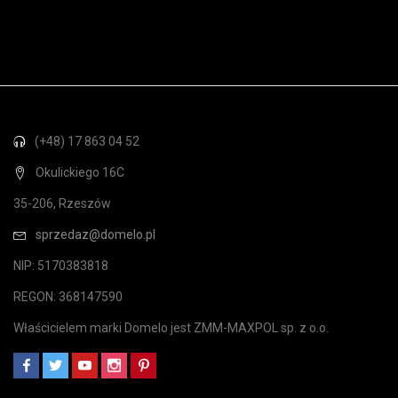
(+48) 17 863 04 52
Okulickiego 16C
35-206, Rzeszów
sprzedaz@domelo.pl
NIP: 5170383818
REGON: 368147590
Właścicielem marki Domelo jest ZMM-MAXPOL sp. z o.o.