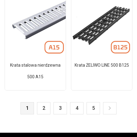
Krata stalowa nierdzewna
Krata ŻELIWO LINE 500 B125
500 A15
1
2
3
4
5