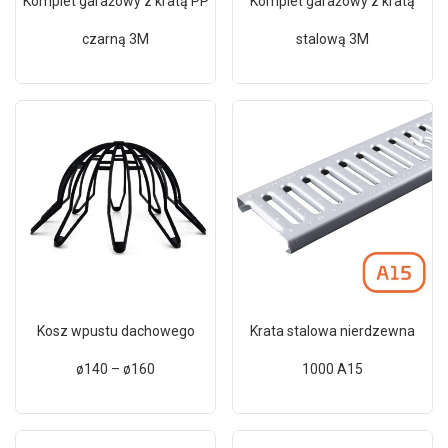
Komplet garażowy z kratą PP
Komplet garażowy z kratą
czarną 3M
stalową 3M
Kosz wpustu dachowego
Krata stalowa nierdzewna
ø140 – ø160
1000 A15