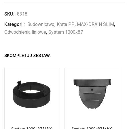
SKU:
8318
Kategorii:
Budownictwo
,
Krata PP
,
MAX-DRAIN SLIM
,
Odwodnienia liniowe
,
System 1000x87
SKOMPLETUJ ZESTAW:
System 1000×87 MAX-
System 1000×87 MAX-