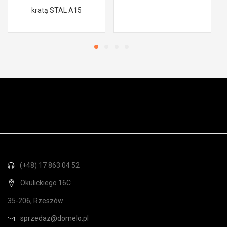
kratą STAL A15
(+48) 17 863 04 52
Okulickiego 16C
35-206, Rzeszów
sprzedaz@domelo.pl