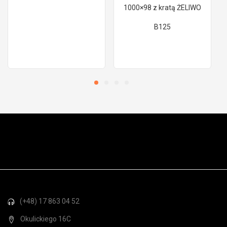
1000×98 z kratą ŻELIWO
B125
(+48) 17 863 04 52
Okulickiego 16C