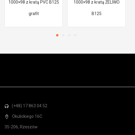
1000×98 z kratą PVC B125
1000×98 z kratą ŻELIWO
grafit
B125
(+48) 17 863 04 52
Okulickiego 16C
35-206, Rzeszów