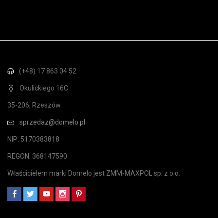
(+48) 17 863 04 52
Okulickiego 16C
35-206, Rzeszów
sprzedaz@domelo.pl
NIP: 5170383818
REGON: 368147590
Właścicielem marki Domelo jest ZMM-MAXPOL sp. z o.o.