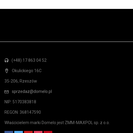
(+48) 17 863 04 52
Okulickiego 16C
35-206, Rzeszów
sprzedaz@domelo.pl
NIP: 5170383818
REGON: 368147590
Właścicielem marki Domelo jest ZMM-MAXPOL sp. z o.o.