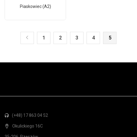
Piaskowiec (A2)
1
2
3
4
5
(+48) 17 863 04 52
Okulickiego 16C
35-206, Rzeszów