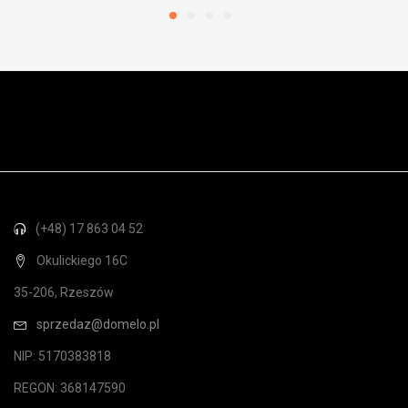
(+48) 17 863 04 52
Okulickiego 16C
35-206, Rzeszów
sprzedaz@domelo.pl
NIP: 5170383818
REGON: 368147590