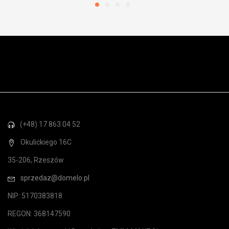
(+48) 17 863 04 52
Okulickiego 16C
35-206, Rzeszów
sprzedaz@domelo.pl
NIP: 5170383818
REGON: 368147590