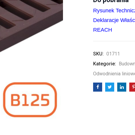
Rysunek Technic
Deklaracje Właś
REACH
SKU:
01711
Kategorie:
Budown
Odwodnienia liniow