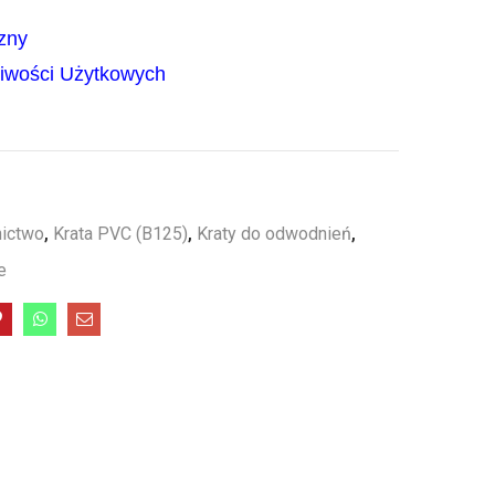
zny
ciwości Użytkowych
ictwo
,
Krata PVC (B125)
,
Kraty do odwodnień
,
e