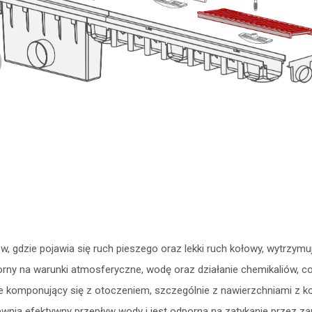
, gdzie pojawia się ruch pieszego oraz lekki ruch kołowy, wytrzymuj
porny na warunki atmosferyczne, wodę oraz działanie chemikaliów, c
e komponujący się z otoczeniem, szczególnie z nawierzchniami z ko
nia efektywny przepływ wody i jest odporna na zatykanie przez za