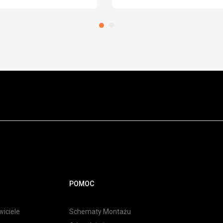
POMOC
iciele
Schematy Montażu