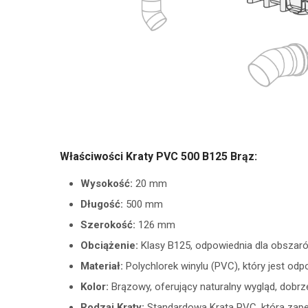
Właściwości Kraty PVC 500 B125 Brąz:
Wysokość:
20 mm
Długość:
500 mm
Szerokość:
126 mm
Obciążenie:
Klasy B125, odpowiednia dla obszarów
Materiał:
Polychlorek winylu (PVC), który jest od
Kolor:
Brązowy, oferujący naturalny wygląd, dobrz
Rodzaj Kraty:
Standardowa Krata PVC, która zapew