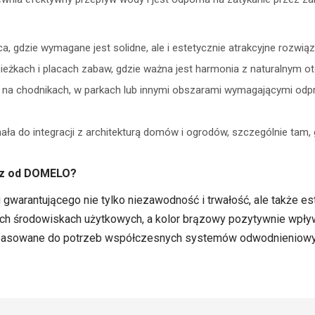
a, gdzie wymagane jest solidne, ale i estetycznie atrakcyjne rozwi
cieżkach i placach zabaw, gdzie ważna jest harmonia z naturalnym o
na chodnikach, w parkach lub innymi obszarami wymagającymi od
ła do integracji z architekturą domów i ogrodów, szczególnie tam, 
ąz od DOMELO?
warantującego nie tylko niezawodność i trwałość, ale także es
ch środowiskach użytkowych, a kolor brązowy pozytywnie wpływa
 dopasowane do potrzeb współczesnych systemów odwodnieniowy