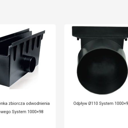
enka zbiorcza odwodnienia
Odpływ Ø110 System 1000×
iowego System 1000×98