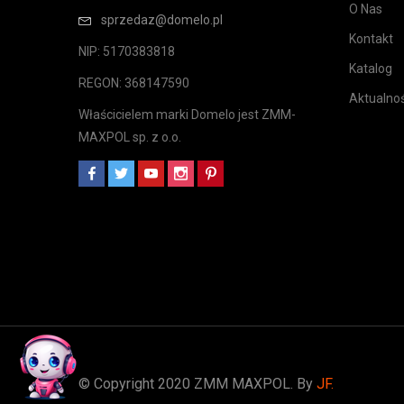
O Nas
sprzedaz@domelo.pl
Kontakt
NIP: 5170383818
Katalog
REGON: 368147590
Aktualnoś
Właścicielem marki Domelo jest ZMM-
MAXPOL sp. z o.o.
© Copyright 2020 ZMM MAXPOL. By
JF.