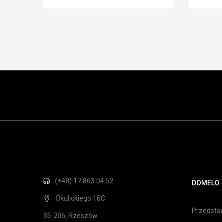
(+48) 17 863 04 52
DOMELO
Okulickiego 16C
Przedstaw
35-206, Rzeszów