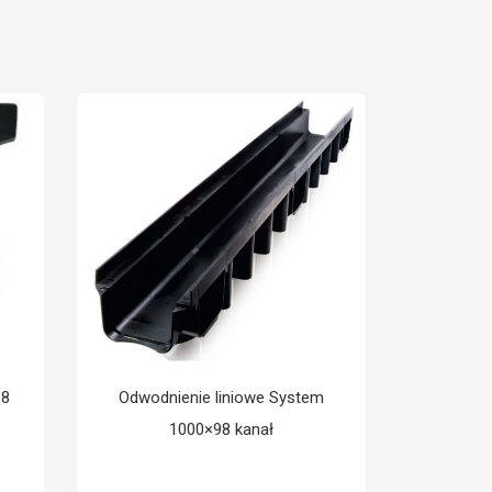
98
Odwodnienie liniowe System
Studzie
1000×98 kanał
kr