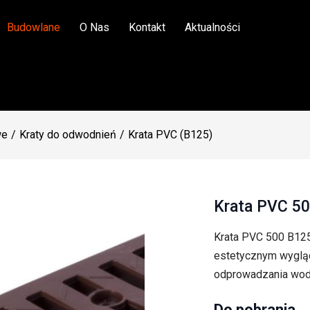
Budowlane
O Nas
Kontakt
Aktualności
we
Kraty do odwodnień
Krata PVC (B125)
Krata PVC 50
Krata PVC 500 B125 
estetycznym wygląd
odprowadzania wod
Do pobrania