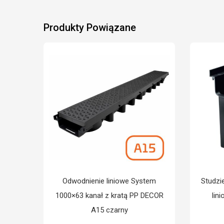
Produkty Powiązane
Odwodnienie liniowe System
Studzi
1000×63 kanał z kratą PP DECOR
lin
A15 czarny