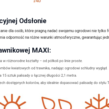
cyjnej Odsłonie
nie dla osób, które pragną nadać swojemu ogrodowi nie tylko fu
a odporność na różne warunki atmosferyczne, gwarantując jedn
rawnikowej MAXI:
 w różnorodne kształty – od półkoli po linie proste.
ombów kwiatowych od trawnika, nadając ogrodowi schludny wygląd.
 15 sztuk palisady o łącznej długości 2,1 metra.
ech dostępnych kolorów, aby idealnie dopasować palisadę do stylu 