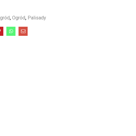
ogród
,
Ogród
,
Palisady