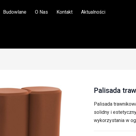
Budowlane
O Nas
Kontakt
Aktualności
Palisada tra
Palisada trawnikow
solidny i estetyczn
wykorzystania w og