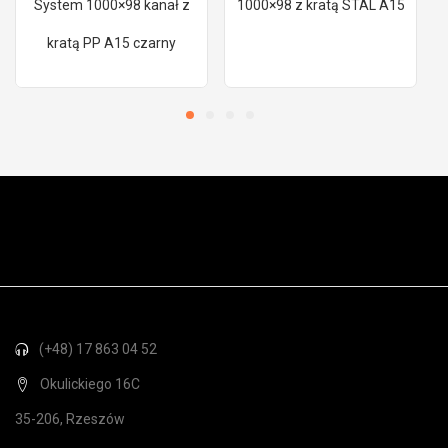
System 1000×98 kanał z
1000×98 z kratą STAL A15
kratą PP A15 czarny
(+48) 17 863 04 52
Okulickiego 16C
35-206, Rzeszów