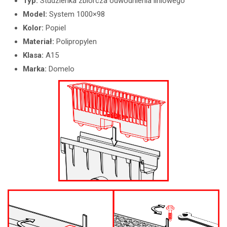
Typ:
Studzienka zbiorcza odwodnienia liniowego
Model:
System 1000×98
Kolor:
Popiel
Materiał:
Polipropylen
Klasa:
A15
Marka:
Domelo