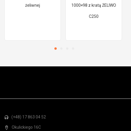
żeliwnej
1000×98 z kratą ŻELIWO
C250
(+48) 17 863 04 52
Okulickiego 16C