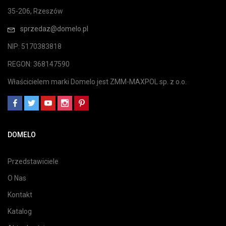
35-206, Rzeszów
sprzedaz@domelo.pl
NIP: 5170383818
REGON: 368147590
Właścicielem marki Domelo jest ZMM-MAXPOL sp. z o.o.
DOMELO
Przedstawiciele
O Nas
Kontakt
Katalog