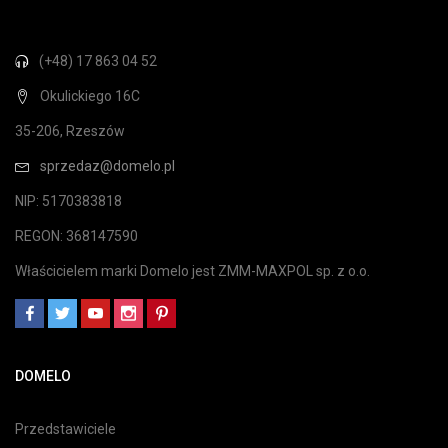
(+48) 17 863 04 52
Okulickiego 16C
35-206, Rzeszów
sprzedaz@domelo.pl
NIP: 5170383818
REGON: 368147590
Właścicielem marki Domelo jest ZMM-MAXPOL sp. z o.o.
DOMELO
Przedstawiciele