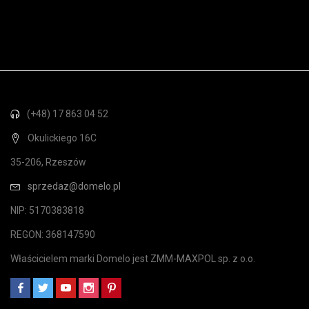
(+48) 17 863 04 52
Okulickiego 16C
35-206, Rzeszów
sprzedaz@domelo.pl
NIP: 5170383818
REGON: 368147590
Właścicielem marki Domelo jest ZMM-MAXPOL sp. z o.o.