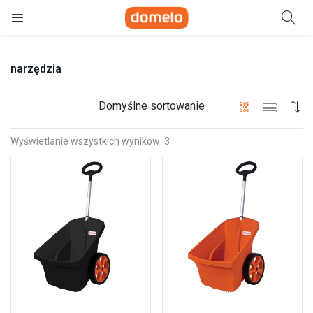
Szukaj
narzędzia
e)
ne)
Domyślne sortowanie
Wyświetlanie wszystkich wyników: 3