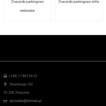
Znaczniki parkingowe
Znaczniki parkingowe żółte
niebieskie
(+48) 17 863 04 52
Okulickiego 16C
35-206, Rzeszów
sprzedaz@domelo.pl