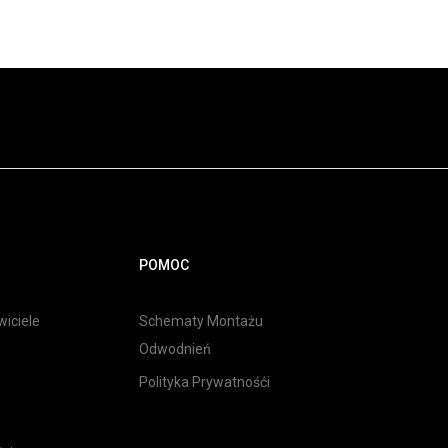
POMOC
iciele
Schematy Montażu
Odwodnień
Polityka Prywatnośći