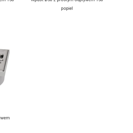
popiel
ływem