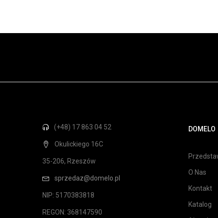
(+48) 17 863 04 52
DOMELO
Okulickiego 16C
Przedstaw
35-206, Rzeszów
O Nas
sprzedaz@domelo.pl
Kontakt
NIP: 5170383818
Katalog
REGON: 368147590