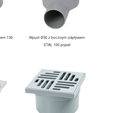
wem 150
Wpust Ø50 z bocznym odpływem
Odwodnienie Liniowe 1000×100 –
Odwodnienie liniowe Sy
STAL 100 popiel
Kanał z Kratą PP DECOR A15
1000×98 kanał z kratą P
Czarny
brąz