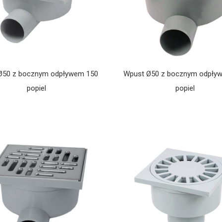
Ø50 z bocznym odpływem 150
Wpust Ø50 z bocznym odpły
e liniowe System
Studzienka rynny z pokrywą popiel
popiel
popiel
anał z kratą PP DECOR