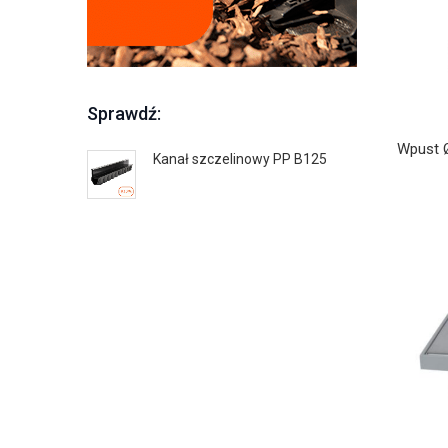
Sprawdź:
Wpust 
Kanał szczelinowy PP B125
Odwodnieni
1000×150 k
A15 czarny