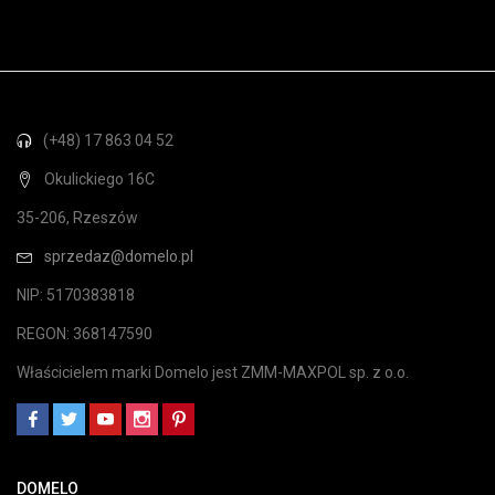
(+48) 17 863 04 52
Okulickiego 16C
35-206, Rzeszów
sprzedaz@domelo.pl
NIP: 5170383818
REGON: 368147590
Właścicielem marki Domelo jest ZMM-MAXPOL sp. z o.o.
DOMELO