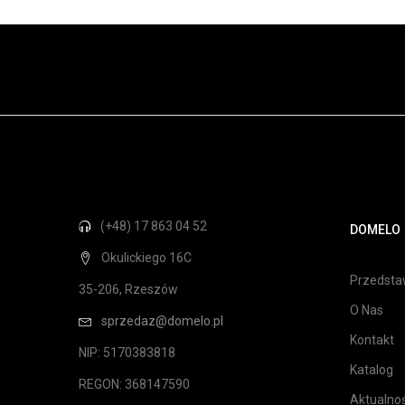
(+48) 17 863 04 52
DOMELO
Okulickiego 16C
Przedstaw
35-206, Rzeszów
O Nas
sprzedaz@domelo.pl
Kontakt
NIP: 5170383818
Katalog
REGON: 368147590
Aktualnoś