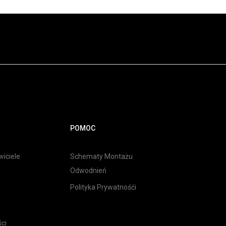
POMOC
iciele
Schematy Montażu
Odwodnień
Polityka Prywatnośći
ci