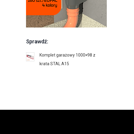
Sprawdź:
Komplet garażowy 1000×98 z
Studzienka
krata STAL A15
żeliwną B1