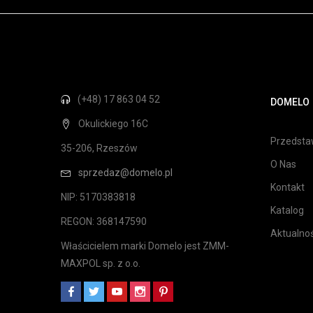
(+48) 17 863 04 52
DOMELO
Okulickiego 16C
Przedstaw
35-206, Rzeszów
O Nas
sprzedaz@domelo.pl
Kontakt
NIP: 5170383818
Katalog
REGON: 368147590
Aktualnoś
Właścicielem marki Domelo jest ZMM-
MAXPOL sp. z o.o.