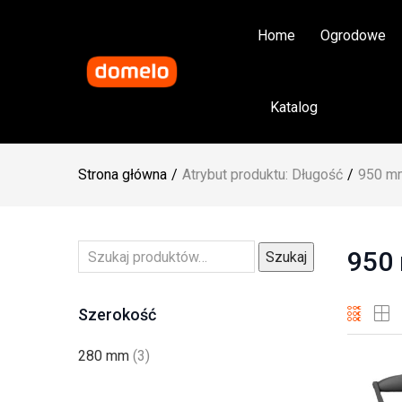
Home
Ogrodowe
Katalog
Strona główna
Atrybut produktu: Długość
950 m
950
Szukaj
Szerokość
280 mm
(3)