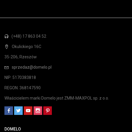
(+48) 17 863 04 52
Okulickiego 16C
35-206, Rzeszów
sprzedaz@domelo.pl
NIP: 5170383818
REGON: 368147590
Właścicielem marki Domelo jest ZMM-MAXPOL sp. z o.o.
DOMELO