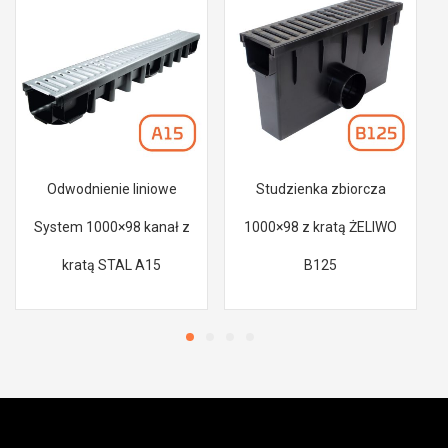
Odwodnienie liniowe
Studzienka zbiorcza
System 1000×98 kanał z
1000×98 z kratą ŻELIWO
kratą STAL A15
B125