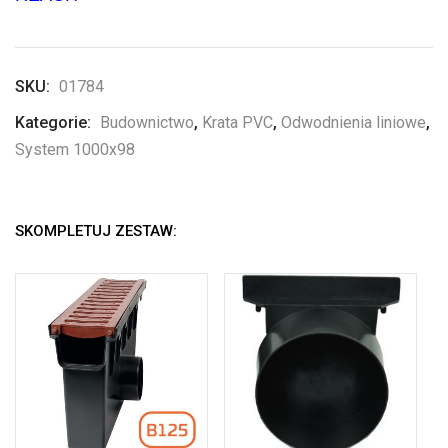
SKU:
01784
Kategorie:
Budownictwo
,
Krata PVC
,
Odwodnienia liniowe
,
System 1000x98
SKOMPLETUJ ZESTAW: