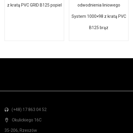
z kratą PVC GRID B125 popiel
odwodnienia liniowego
System 1000×98 z kratą PVC
B125 brąz
(+48) 17 863 04 52
Okulickiego 16C
35-206, Rzeszów