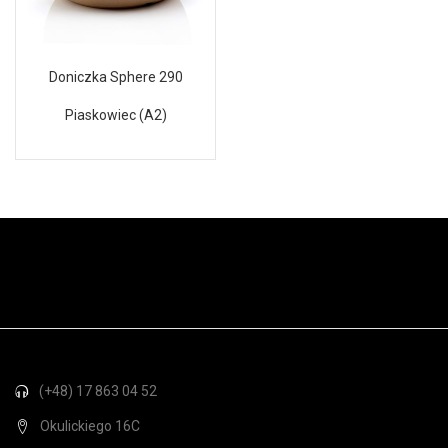
Doniczka Sphere 290
Piaskowiec (A2)
(+48) 17 863 04 52
Okulickiego 16C