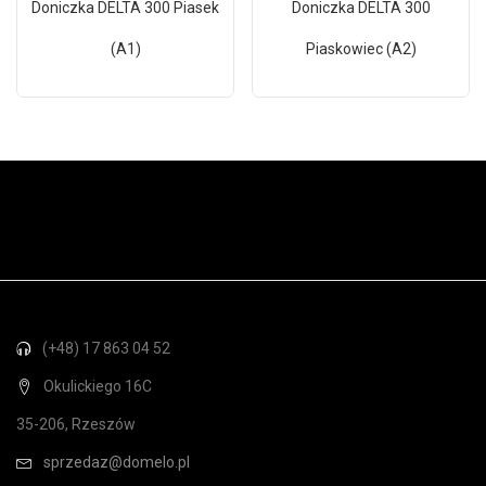
Doniczka DELTA 300 Piasek
Doniczka DELTA 300
(A1)
Piaskowiec (A2)
(+48) 17 863 04 52
Okulickiego 16C
35-206, Rzeszów
sprzedaz@domelo.pl