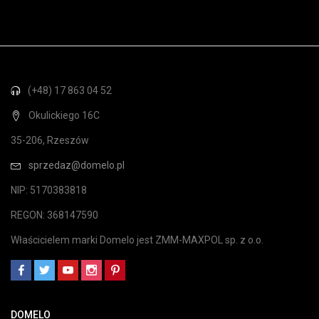
(+48) 17 863 04 52
Okulickiego 16C
35-206, Rzeszów
sprzedaz@domelo.pl
NIP: 5170383818
REGON: 368147590
Właścicielem marki Domelo jest ZMM-MAXPOL sp. z o.o.
DOMELO