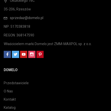
Okulickiego 16C
35-206, Rzeszów
sprzedaz@domelo.pl
NIP: 5170383818
REGON: 368147590
Właścicielem marki Domelo jest ZMM-MAXPOL sp. z o.o.
DOMELO
Przedstawiciele
O Nas
Kontakt
Katalog