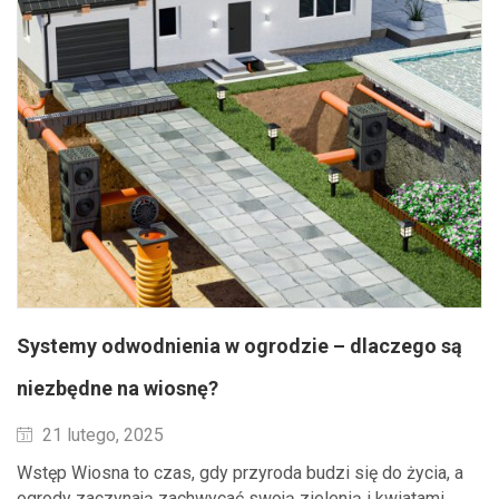
Systemy odwodnienia w ogrodzie – dlaczego są
niezbędne na wiosnę?
Wysłane
21 lutego, 2025
Wstęp Wiosna to czas, gdy przyroda budzi się do życia, a
ogrody zaczynają zachwycać swoją zielenią i kwiatami.