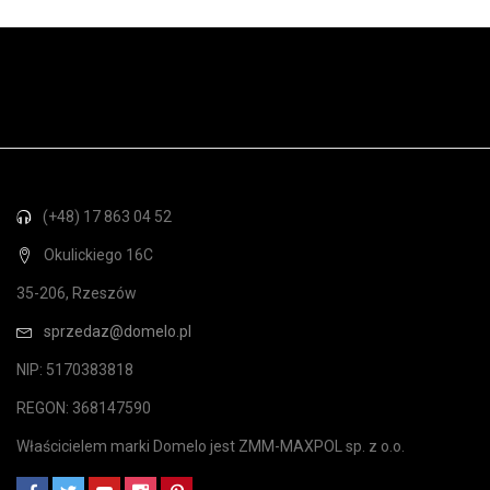
(+48) 17 863 04 52
Okulickiego 16C
35-206, Rzeszów
sprzedaz@domelo.pl
NIP: 5170383818
REGON: 368147590
Właścicielem marki Domelo jest ZMM-MAXPOL sp. z o.o.