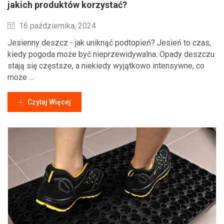
jakich produktów korzystać?
Wysłane
16 października, 2024
Jesienny deszcz - jak uniknąć podtopień? Jesień to czas,
kiedy pogoda może być nieprzewidywalna. Opady deszczu
stają się częstsze, a niekiedy wyjątkowo intensywne, co
może ...
Czytaj Więcej