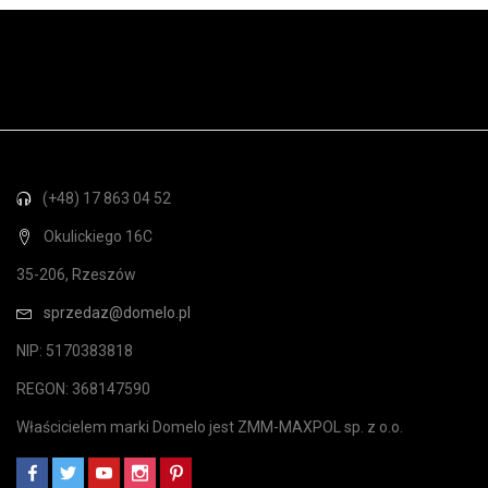
(+48) 17 863 04 52
Okulickiego 16C
35-206, Rzeszów
sprzedaz@domelo.pl
NIP: 5170383818
REGON: 368147590
Właścicielem marki Domelo jest ZMM-MAXPOL sp. z o.o.