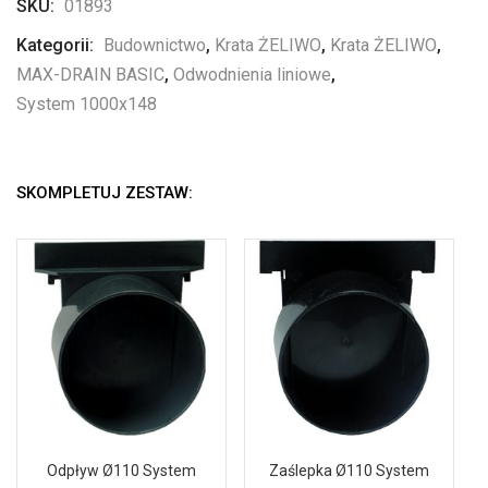
SKU:
01893
Kategorii:
Budownictwo
,
Krata ŻELIWO
,
Krata ŻELIWO
,
MAX-DRAIN BASIC
,
Odwodnienia liniowe
,
System 1000x148
SKOMPLETUJ ZESTAW:
Odpływ Ø110 System
Zaślepka Ø110 System