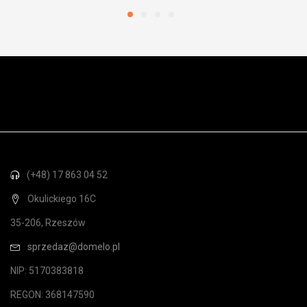
(+48) 17 863 04 52
Okulickiego 16C
35-206, Rzeszów
sprzedaz@domelo.pl
NIP: 5170383818
REGON: 368147590