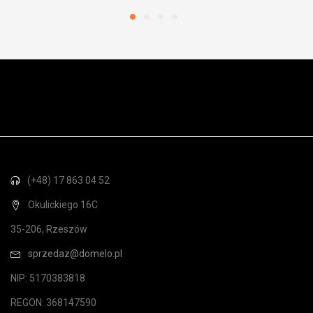
(+48) 17 863 04 52
Okulickiego 16C
35-206, Rzeszów
sprzedaz@domelo.pl
NIP: 5170383818
REGON: 368147590